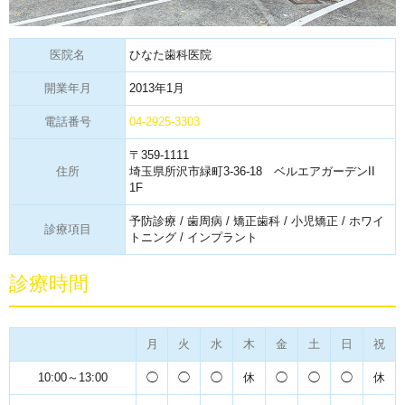
医院名
ひなた歯科医院
開業年月
2013年1月
電話番号
04-2925-3303
〒359-1111
住所
埼玉県所沢市緑町3-36-18 ベルエアガーデンII
1F
予防診療 / 歯周病 / 矯正歯科 / 小児矯正 / ホワイ
診療項目
トニング / インプラント
診療時間
月
火
水
木
金
土
日
祝
10:00～13:00
◯
◯
◯
休
◯
◯
◯
休