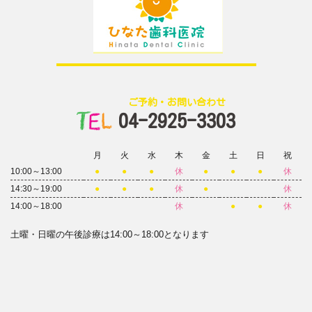
ご予約・お問い合わせ
04-2925-3303
月
火
水
木
金
土
日
祝
10:00～13:00
●
●
●
休
●
●
●
休
14:30～19:00
●
●
●
休
●
休
14:00～18:00
休
●
●
休
土曜・日曜の午後診療は14:00～18:00となります